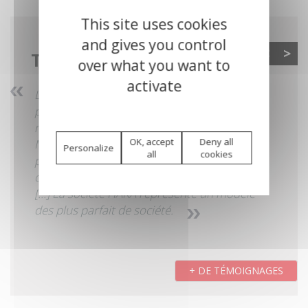
This site uses cookies
and gives you control
<
>
TÉMOIGNAGES
over what you want to
activate
La société HAKA fait preuve d’un grand
professionnalisme, tant sur le plan de la
réalisation/fabrication que sur celui du SAV.
OK, accept
Deny all
Personalize
Nous n’avons rencontré aucune difficulté
all
cookies
pour toutes nos éventuelles demandes qui
ont, à chaque fois, été traitées avec rapidité
[…] La société HAKA représente un modèle
des plus parfait de société.
+ DE TÉMOIGNAGES